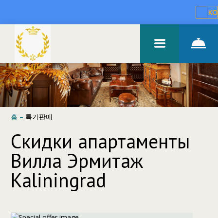
KO
홈
–
특가판매
Скидки апартаменты
Вилла Эрмитаж
Kaliningrad