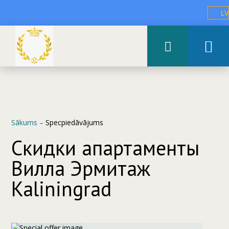
LV
Sākums
–
Specpiedāvājums
Скидки апартаменты
Вилла Эрмитаж
Kaliningrad