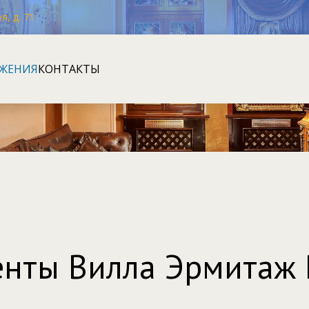
я, д. 71
ЖЕНИЯ
КОНТАКТЫ
нты Вилла Эрмитаж K