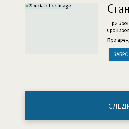
Ста
При брон
брониров
При арен
ЗАБР
СЛЕД