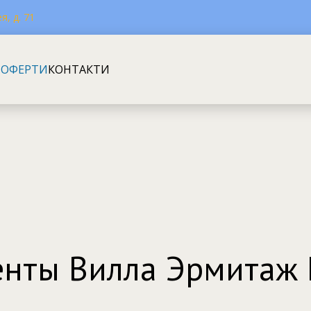
я, д. 71
 ОФЕРТИ
КОНТАКТИ
нты Вилла Эрмитаж K