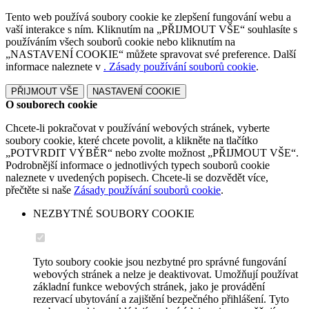
Tento web používá soubory cookie ke zlepšení fungování webu a
vaší interakce s ním. Kliknutím na „PŘIJMOUT VŠE“ souhlasíte s
používáním všech souborů cookie nebo kliknutím na
„NASTAVENÍ COOKIE“ můžete spravovat své preference. Další
informace naleznete v
. Zásady používání souborů cookie
.
PŘIJMOUT VŠE
NASTAVENÍ COOKIE
O souborech cookie
Chcete-li pokračovat v používání webových stránek, vyberte
soubory cookie, které chcete povolit, a klikněte na tlačítko
„POTVRDIT VÝBĚR“ nebo zvolte možnost „PŘIJMOUT VŠE“.
Podrobnější informace o jednotlivých typech souborů cookie
naleznete v uvedených popisech. Chcete-li se dozvědět více,
přečtěte si naše
Zásady používání souborů cookie
.
NEZBYTNÉ SOUBORY COOKIE
Tyto soubory cookie jsou nezbytné pro správné fungování
webových stránek a nelze je deaktivovat. Umožňují používat
základní funkce webových stránek, jako je provádění
rezervací ubytování a zajištění bezpečného přihlášení. Tyto