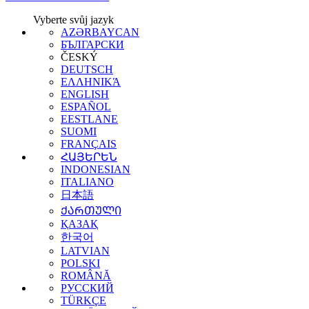
Vyberte svůj jazyk
AZƏRBAYCAN
БЪЛГАРСКИ
ČESKÝ
DEUTSCH
ΕΛΛΗΝΙΚΆ
ENGLISH
ESPAÑOL
EESTLANE
SUOMI
FRANÇAIS
ՀԱՅԵՐԵՆ
INDONESIAN
ITALIANO
日本語
ᲥᲐᲠᲗᲣᲚᲘ
ҚАЗАҚ
한국어
LATVIAN
POLSKI
ROMÂNĂ
РУССКИЙ
TÜRKÇE