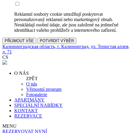
Reklamní soubory cookie umožňují poskytovat
personalizovaný reklamní nebo marketingový obsah.
Neukládají osobní údaje, ale jsou založené na jedinečné
identifikaci vašeho prohlížeče a internetového zařízení.
PŘIJMOUT VŠE
POTVRDIT VÝBĚR
Калининградская область, г. Калининград, ул. Тенистая аллея,
д. 71
CS
O NÁS
ZPĚT
O nás
Věrnostní program
Fotogalerie
APARTMÁNY
SPECIÁLNÍ NABÍDKY
KONTAKT
REZERVACE
MENU
REZERVOVAT NYNÍ