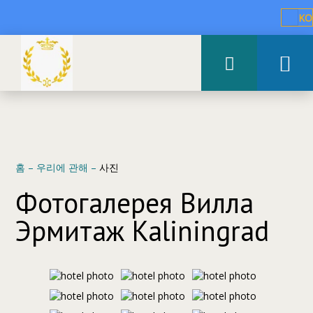
KO
홈
–
우리에 관해
–
사진
Фотогалерея Вилла
Эрмитаж Kaliningrad