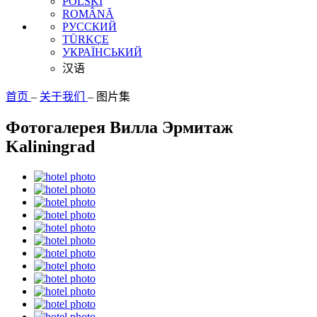
POLSKI
ROMÂNĂ
РУССКИЙ
TÜRKÇE
УКРАЇНСЬКИЙ
汉语
首页
–
关于我们
–
图片集
Фотогалерея Вилла Эрмитаж
Kaliningrad