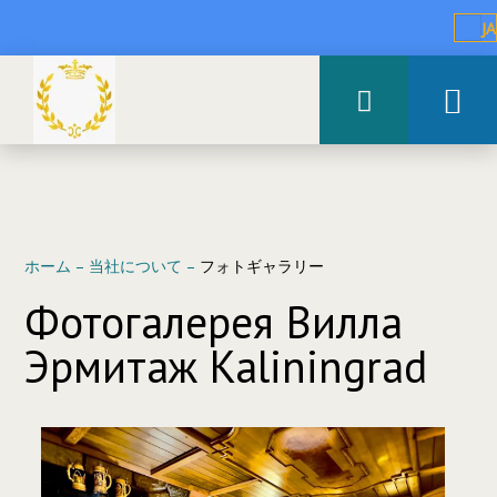
JA
ホーム
–
当社について
–
フォトギャラリー
Фотогалерея Вилла
Эрмитаж Kaliningrad