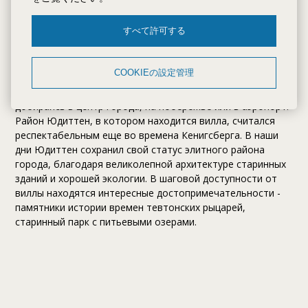
удобным расположением. Villa построена в зеленой зоне
Калининграда в небольшом отдалении от главных
すべて許可する
городских улиц, что создает благоприятную
экологическую обстановку в районе виллы. Но вместе с
тем, дорога из виллы до популярных туристических мест
COOKIEの設定管理
Калининграда занимает совсем немного времени.
Вдобавок, постояльцам не придётся стоять в пробках,
добираясь в центр города, на побережье или в аэропорт.
Район Юдиттен, в котором находится вилла, считался
респектабельным еще во времена Кенигсберга. В наши
дни Юдиттен сохранил свой статус элитного района
города, благодаря великолепной архитектуре старинных
зданий и хорошей экологии. В шаговой доступности от
виллы находятся интересные достопримечательности -
памятники истории времен тевтонских рыцарей,
старинный парк с питьевыми озерами.