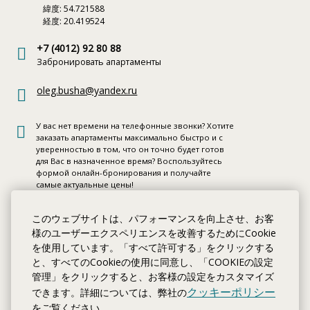
緯度: 54.721588
経度: 20.419524
+7 (4012) 92 80 88
Забронировать апартаменты
oleg.busha@yandex.ru
У вас нет времени на телефонные звонки? Хотите
заказать апартаменты максимально быстро и с
уверенностью в том, что он точно будет готов
для Вас в назначенное время? Воспользуйтесь
формой онлайн-бронирования и получайте
самые актуальные цены!
今すぐ予約
このウェブサイトは、パフォーマンスを向上させ、お客
様のユーザーエクスペリエンスを改善するためにCookie
を使用しています。「すべて許可する」をクリックする
場所と運転ルート
と、すべてのCookieの使用に同意し、「COOKIEの設定
管理」をクリックすると、お客様の設定をカスタマイズ
クッキーポリシー
できます。詳細については、弊社の
Апартаменты Вилла Эрмитаж Kaliningrad отличается
をご覧ください。