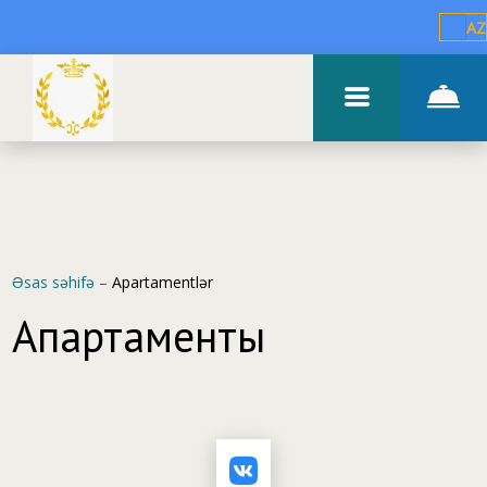
AZ
Əsas səhifə
–
Apartamentlər
Апартаменты