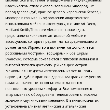
мебель. Все апартаменты выдержаны в индивидуальном
классическом стиле с использованием благородных
пород дерева (дуб, красное дерево, карельская береза,)
мрамора и гранита. В оформлении апартаментов
использована мебель и аксессуары, в стиле Art Deco,-
Maitland Smith,Theodore Alexander, также здесь
представлена коллекция антикварной мебели и
аксессуаров, которые предают нотки средневекового
романтизма. Убранство апартаментов дополняется
роскошными люстрами, торшерами и бра фирмы
Swarovski, которые сочетаются с гипсовой лепниной и
высотой потолка достигающей четырех метров.
Межкомнатные двери изготовлены из ясеня , полы
паркет, из дуба и красного дерева. Матрасы с эффектом
памяти, в качестве наполнителя отличаются
повышенным уровнем комфорта. Все помещения в
апартаментах, оборудованы телевизорами с плоским
экраном и спутниковыми каналами. В ванных комнатах
установлена элитная английская и итальянская