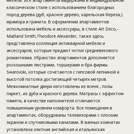
мебель. Все апартаменты выдержаны в индивидуальном
классическом стиле с использованием благородных
пород дерева (дуб, красное дерево, карельская береза,)
мрамора и гранита. В оформлении апартаментов
использована мебель и аксессуары, в стиле Art Deco,-
Maitland Smith,Theodore Alexander, также здесь
представлена коллекция антикварной мебели и
аксессуаров, которые предают нотки средневекового
романтизма. Убранство апартаментов дополняется
роскошными люстрами, торшерами и бра фирмы
Swarovski, которые сочетаются с гипсовой лепниной и
высотой потолка достигающей четырех метров.
Межкомнатные двери изготовлены из ясеня , полы
паркет, из дуба и красного дерева. Матрасы с эффектом
памяти, в качестве наполнителя отличаются
повышенным уровнем комфорта. Все помещения в
апартаментах, оборудованы телевизорами с плоским
экраном и спутниковыми каналами. В ванных комнатах
установлена элитная английская и итальянская