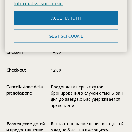
Informativa sui cookie
.
Данные правила проживания в ville, являются общими и
ACCETTA TUTTI
могут варьироваться в зависимости от типа
апартаментов. Пожалуйста, проверьте описание Ваших
апартаментов.
GESTISCI COOKIE
Check-in
14:00
Check-out
12:00
Cancellazione della
Предоплата первых суток
prenotazione
бронирования.в случаи отмены за 1
дня до заезда,с Вас удерживается
предоплата
Размещение детей
Бесплатное размещение всех детей
и предоставление
младше 6 лет на имеющихся