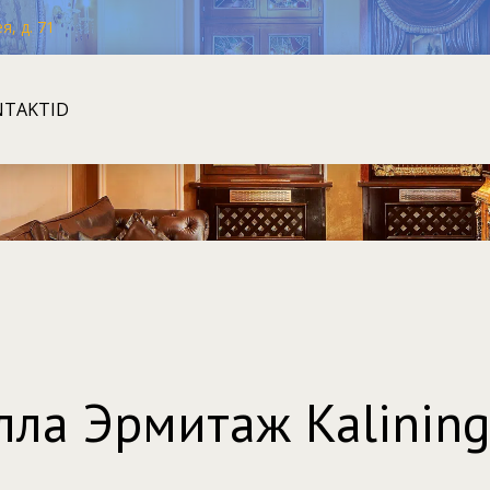
я, д. 71
NTAKTID
ла Эрмитаж Kalining