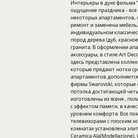
Интерьеры в духе фильма 
ощущение праздника - все 
некоторых апартаментов, п
ремонт и заменена мебель
индивидуальном классичес
пород дерева (дуб, красное
гранита. В оформлении ап
аксессуары, в стиле Art Dec
здесь представлена коллек
которые предают нотки ср
апартаментов дополняетс
фирмы Swarovski, которые 
потолка достигающей чет
изготовлены из ясеня , пол
с эффектом памяти, в кач
уровнем комфорта. Все по
телевизорами с плоским э
комнатах установлена элит
Ceramica Ala(Modellazione)