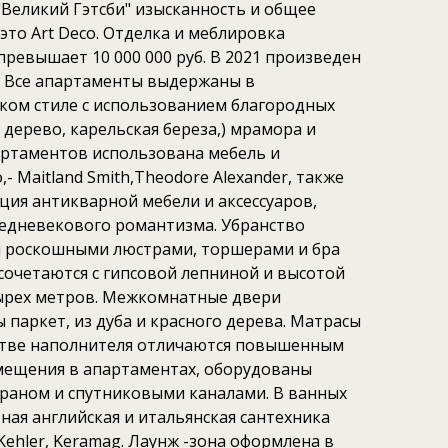
"Великий Гэтсби" изысканность и общее
это Art Deco. Отделка и меблировка
ревышает 10 000 000 руб. В 2021 произведен
. Все апартаменты выдержаны в
ком стиле с использованием благородных
 дерево, карельская береза,) мрамора и
артаментов использована мебель и
o,- Maitland Smith,Theodore Alexander, также
ция антикварной мебели и аксессуаров,
едневекового романтизма. Убранство
я роскошными люстрами, торшерами и бра
сочетаются с гипсовой лепниной и высотой
ырех метров. Межкомнатные двери
ы паркет, из дуба и красного дерева. Матрасы
естве наполнителя отличаются повышенным
мещения в апартаментах, оборудованы
краном и спутниковыми каналами. В ванных
ная английская и итальянская сантехника
, Kehler, Keramag. Лаунж -зона оформлена в