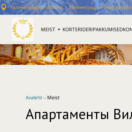
Калининградская область, г. Калининград, ул. Тенистая алле
MEIST
KORTERID
ERIPAKKUMISED
KO
Avaleht
–
Meist
Апартаменты Вил