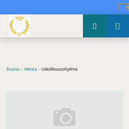
FI
Etusivu
–
Meistä
–
Uskollisuusohjelma