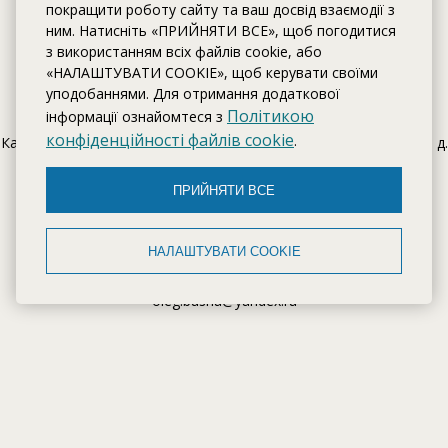
покращити роботу сайту та ваш досвід взаємодії з
ним. Натисніть «ПРИЙНЯТИ ВСЕ», щоб погодитися
з використанням всіх файлів cookie, або
КОНТАКТИ
«НАЛАШТУВАТИ COOKIE», щоб керувати своїми
уподобаннями. Для отримання додаткової
Політикою
інформації ознайомтеся з
Адреса:
конфіденційності файлів cookie
.
Калининградская область, м. Калининград, ул. Тенистая аллея, д.
71
ПРИЙНЯТИ ВСЕ
Телефон:
+7 (4012) 92 80 88
Забронировать апартаменты
НАЛАШТУВАТИ COOKIE
Email:
oleg.busha@yandex.ru