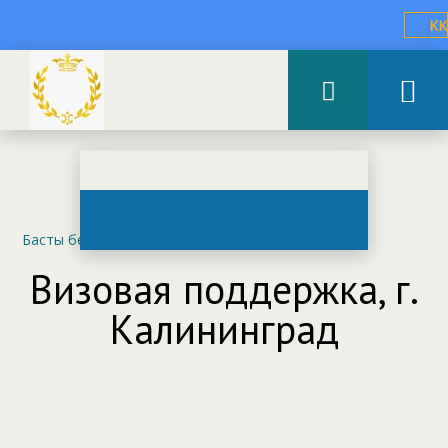
KK
Басты бет
–
iVisa
Визовая поддержка, г.
Калининград