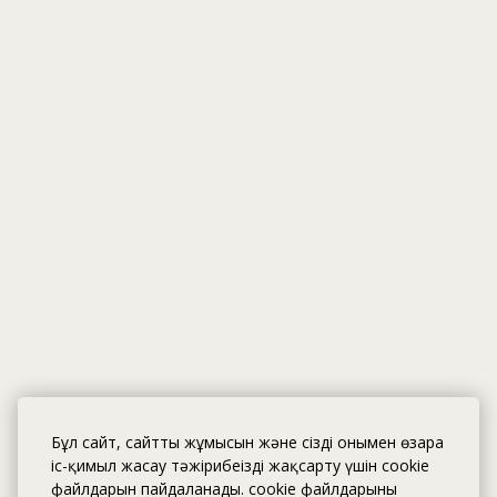
Бұл сайт, сайттың жұмысын және сіздің онымен өзара
іс-қимыл жасау тәжірибеңізді жақсарту үшін cookie
файлдарын пайдаланады. cookie файлдарының