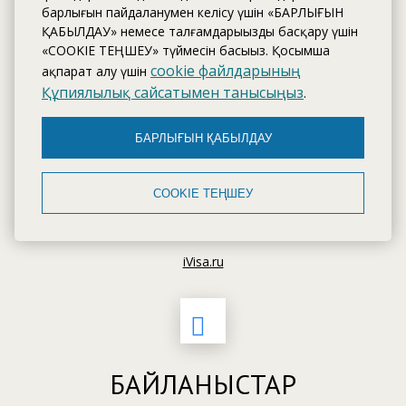
барлығын пайдаланумен келісу үшін «БАРЛЫҒЫН
ҚАБЫЛДАУ» немесе талғамдарыңызды басқару үшін
«COOKIE ТЕҢШЕУ» түймесін басыңыз. Қосымша
cookie файлдарының
ақпарат алу үшін
Құпиялылық сайсатымен танысыңыз
.
БАРЛЫҒЫН ҚАБЫЛДАУ
COOKIE ТЕҢШЕУ
iVisa.ru
БАЙЛАНЫСТАР