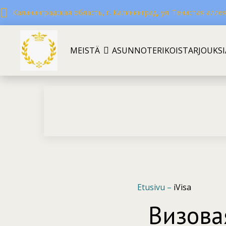
Калининградская область, г. Калининград, ул. Тенистая аллея,
MEISTÄ
ASUNNOT
ERIKOISTARJOUKSI
Etusivu
–
iVisa
Визова