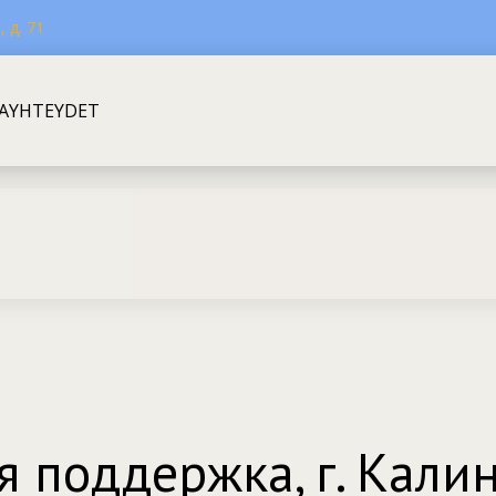
 д. 71
A
YHTEYDET
я поддержка, г. Кали