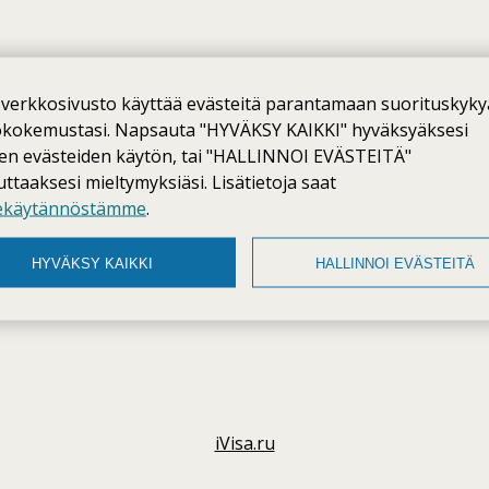
verkkosivusto käyttää evästeitä parantamaan suorituskyky
ökokemustasi. Napsauta "HYVÄKSY KAIKKI" hyväksyäksesi
ien evästeiden käytön, tai "HALLINNOI EVÄSTEITÄ"
taaksesi mieltymyksiäsi. Lisätietoja saat
ekäytännöstämme
.
HYVÄKSY KAIKKI
HALLINNOI EVÄSTEITÄ
iVisa.ru