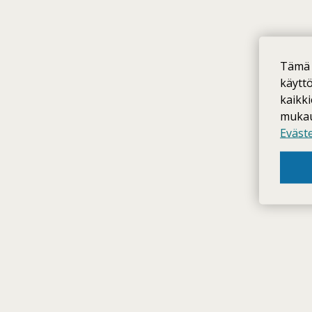
Tämä 
käytt
kaikk
mukaut
Eväst