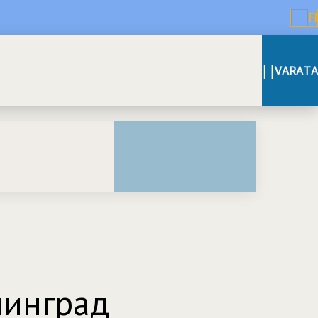
FI
VARATA
нинград