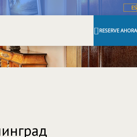
ES
RESERVE AHORA
нинград