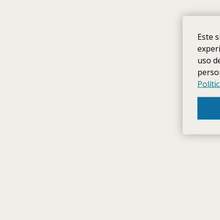
Este s
exper
uso d
person
Políti