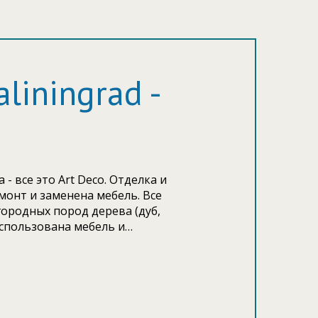
iningrad -
 все это Art Deco. Отделка и
монт и заменена мебель. Все
ородных пород дерева (дуб,
использована мебель и
влена коллекция антикварной
овой лепниной и высотой
ы паркет, из дуба и красного
 уровнем комфорта. Все