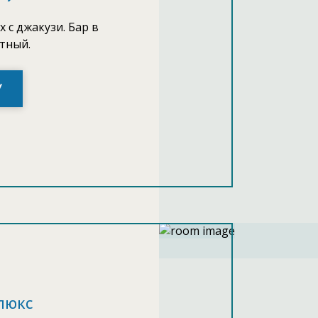
 с джакузи. Бар в
тный.
У
люкс