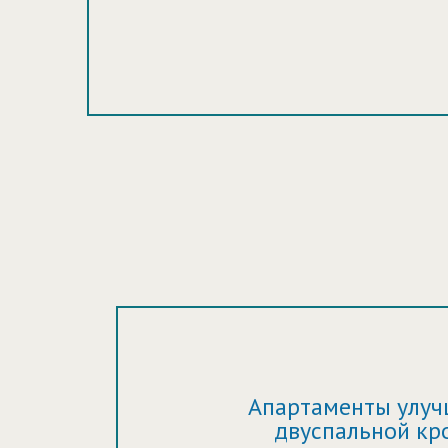
помещения в апартаментах, обо
комнатах установлена элитная ан
-зона оформлена в старинном с
толщиною в метр. Вилла расположен в вблизи старого парка имени Теодора Кроне , недалек
памятника цивилизации времен 
Апартаменты улуч
двуспальной кр