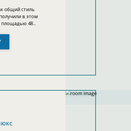
ак общий стиль
 получили в этом
площадью 48...
У
люкс