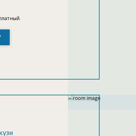
платный.
У
кузи