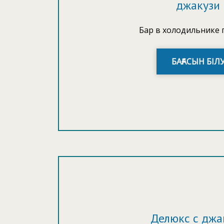
джакузи
Бар в холодильнике 
БАҒАСЫН БІЛ
Делюкс с джа