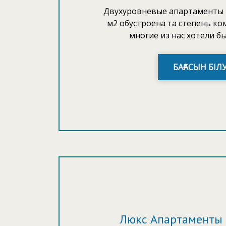
Двухуровневые апартаменты 
м2 обустроена та степень к
многие из нас хотели бы 
БАҒАСЫН БІЛ
Люкс Апартаменты 