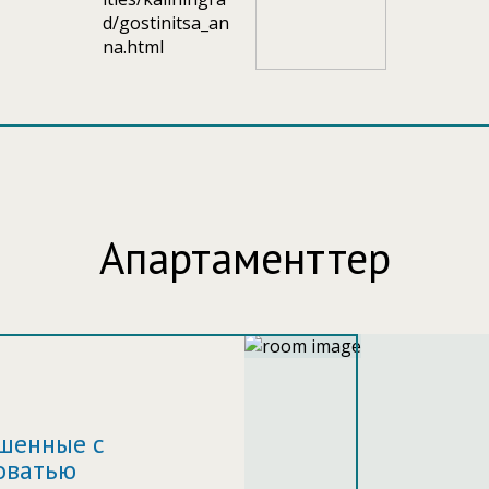
рудованы телевизорами с плоским экраном и спутнико
глийская и итальянская сантехника Ceramica Ala(Modella
тиле с действующим камином, потолком из мореного ду
о от питьевых озер -
тевтонских рыцарей, сооруженных орденом в 13 веке.
Апартаменттер
шенные с
оватью