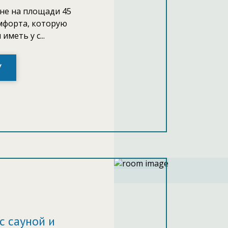
не на площади 45
омфорта, которую
иметь у с...
У
с сауной и