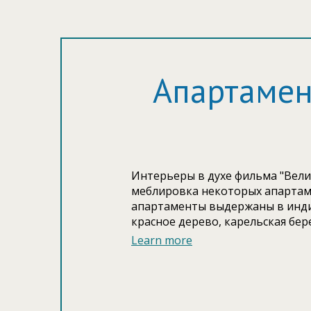
Апартамен
Интерьеры в духе фильма "Велик
меблировка некоторых апартаме
апартаменты выдержаны в индив
красное дерево, карельская бе
аксессуары, в стиле Art Deco,- 
Learn more
мебели и аксессуаров, которые предают нотки средневекового романтизма. 
роскошными люстрами, торшерам
потолка достигающей четырех м
дерева. Матрасы с эффектом па