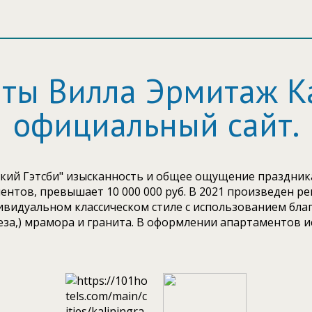
ты Вилла Эрмитаж Kal
официальный сайт.
ий Гэтсби" изысканность и общее ощущение праздника -
нтов, превышает 10 000 000 руб. В 2021 произведен ре
идуальном классическом стиле с использованием благ
реза,) мрамора и гранита. В оформлении апартаментов 
Maitland Smith,Theodore Alexander, также здесь предста
Убранство апартаментов дополняется
и и бра фирмы Swarovski, которые сочетаются с гипс
етров. Межкомнатные двери изготовлены из ясеня , пол
мяти, в качестве наполнителя отличаются повышенным