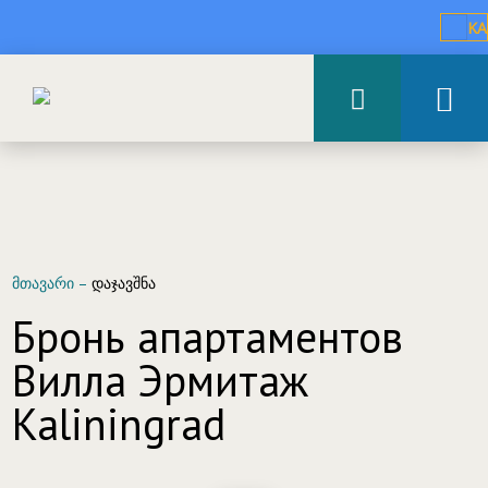
KA
მთავარი
–
დაჯავშნა
Бронь апартаментов
Вилла Эрмитаж
Kaliningrad